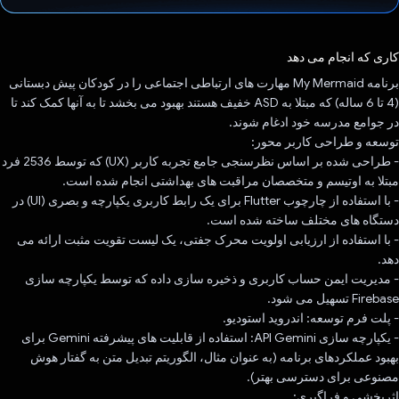
رای داد!
کاری که انجام می دهد
برنامه My Mermaid مهارت های ارتباطی اجتماعی را در کودکان پیش دبستانی
(4 تا 6 ساله) که مبتلا به ASD خفیف هستند بهبود می بخشد تا به آنها کمک کند تا
در جوامع مدرسه خود ادغام شوند.
توسعه و طراحی کاربر محور:
- طراحی شده بر اساس نظرسنجی جامع تجربه کاربر (UX) که توسط 2536 فرد
مبتلا به اوتیسم و ​​متخصصان مراقبت های بهداشتی انجام شده است.
- با استفاده از چارچوب Flutter برای یک رابط کاربری یکپارچه و بصری (UI) در
دستگاه های مختلف ساخته شده است.
- با استفاده از ارزیابی اولویت محرک جفتی، یک لیست تقویت مثبت ارائه می
دهد.
- مدیریت ایمن حساب کاربری و ذخیره سازی داده که توسط یکپارچه سازی
Firebase تسهیل می شود.
- پلت فرم توسعه: اندروید استودیو.
- یکپارچه سازی API Gemini: استفاده از قابلیت های پیشرفته Gemini برای
بهبود عملکردهای برنامه (به عنوان مثال، الگوریتم تبدیل متن به گفتار هوش
مصنوعی برای دسترسی بهتر).
اثربخشی و فراگیری: