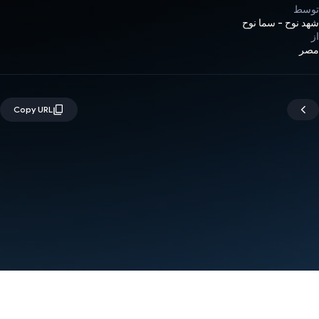
توسط
شهد نوح - سما نوح
از
مصر