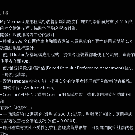
已投票！
用途
My Mermaid 應用程式可改善診斷出輕度自閉症的學齡前兒童 (4 至 6 歲)
的社交溝通技巧，協助他們融入學校社群。
開發和以使用者為中心的設計：
- 根據 2,536 名自閉症患者和醫療專業人員完成的全面性使用者體驗 (UX)
調查結果進行設計。
- 使用 Flutter 架構建構應用程式，提供各種裝置都能使用的流暢、直覺的
使用者介面 (UI)。
- 使用配對刺激偏好評估 (Paired Stimulus Preference Assessment) 提供
正向強化清單。
- 透過 Firebase 整合功能，提供安全的使用者帳戶管理和資料儲存服務。
- 開發平台：Android Studio。
- Gemini API 整合：運用 Gemini 的進階功能，強化應用程式的功能 (例
如
有效性和包容性：
- 一項嚴謹的 12 週研究 (參與者 300 人) 顯示，與對照組相比，應用程式
可顯著改善社交溝通技巧 (p 值 = 0.0001)。
- 應用程式有效性不受性別或社會經濟背景影響，可促進自閉症社群的包
容性。