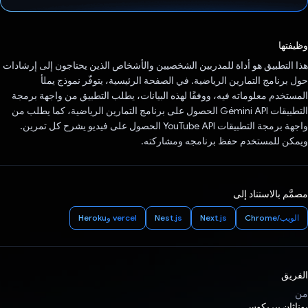
تم التصويت.
وظيفتها
هذا التطبيق هو أداة للمدربين الشخصيين والأشخاص الذين يحتاجون إلى إرشادات
حول برنامج التمارين الرياضية. في الصفحة الرئيسية، يتوفّر نموذج يملأ
المستخدم معلوماته فيه، ووفقًا لهذه البيانات، يطلب التطبيق من واجهة برمجة
التطبيقات Gémini API الحصول على برنامج التمارين الرياضية، كما يطلب من
واجهة برمجة التطبيقات YouTube API الحصول على فيديو يشرح كل تمرين.
ويمكن للمستخدم حفظ برنامجه ومشاركته.
مصمَّم بالاستناد إلى
الويب/Chrome
Next.js
Nest.js
vercel وHeroku
الفريق
من
يوناثان بيريكوس