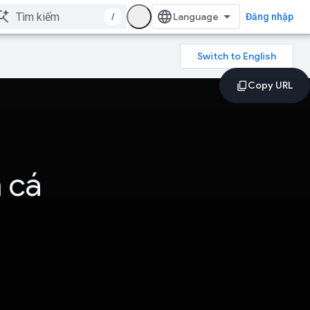
/
Đăng nhập
 cá
n