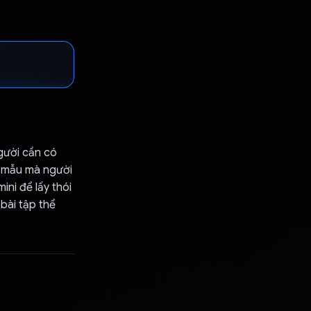
gười cần có
u mẫu mà người
ini để lấy thói
bài tập thể