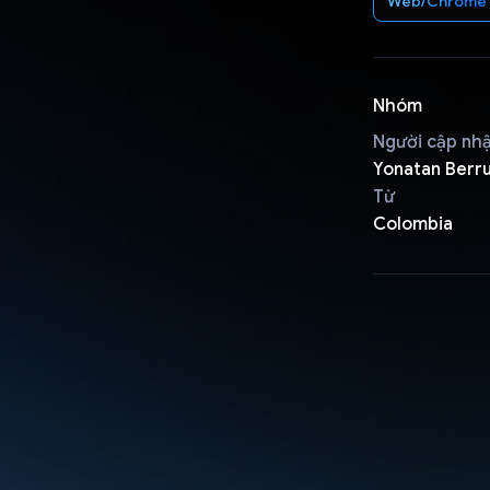
Web/Chrome
Nhóm
Người cập nh
Yonatan Berr
Từ
Colombia