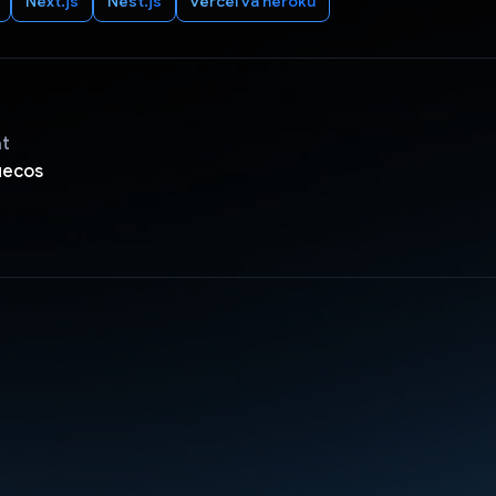
Next.js
Nest.js
vercel và heroku
ật
uecos