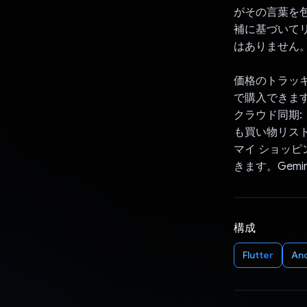
がその言葉を包
補に基づいて
はありません
価格のトラッ
で購入できま
クラウド同期
も買い物リス
マイ ショッ
きます。Gem
構成
Flutter
An