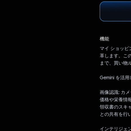
機能
マイ ショッピ
革します。こ
まで、買い物
Gemini を活
画像認識: カ
価格や栄養情
領収書のスキ
との共有を行
インテリジェン