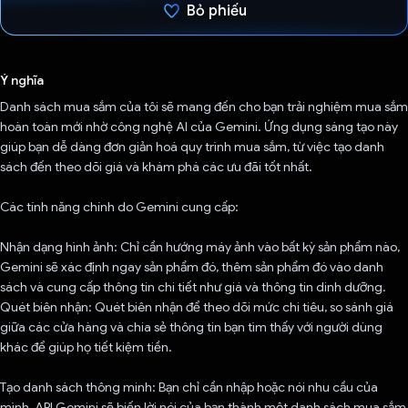
Bỏ phiếu
Đã bình chọn!
Ý nghĩa
Danh sách mua sắm của tôi sẽ mang đến cho bạn trải nghiệm mua sắm
hoàn toàn mới nhờ công nghệ AI của Gemini. Ứng dụng sáng tạo này
giúp bạn dễ dàng đơn giản hoá quy trình mua sắm, từ việc tạo danh
sách đến theo dõi giá và khám phá các ưu đãi tốt nhất.
Các tính năng chính do Gemini cung cấp:
Nhận dạng hình ảnh: Chỉ cần hướng máy ảnh vào bất kỳ sản phẩm nào,
Gemini sẽ xác định ngay sản phẩm đó, thêm sản phẩm đó vào danh
sách và cung cấp thông tin chi tiết như giá và thông tin dinh dưỡng.
Quét biên nhận: Quét biên nhận để theo dõi mức chi tiêu, so sánh giá
giữa các cửa hàng và chia sẻ thông tin bạn tìm thấy với người dùng
khác để giúp họ tiết kiệm tiền.
Tạo danh sách thông minh: Bạn chỉ cần nhập hoặc nói nhu cầu của
mình, API Gemini sẽ biến lời nói của bạn thành một danh sách mua sắm