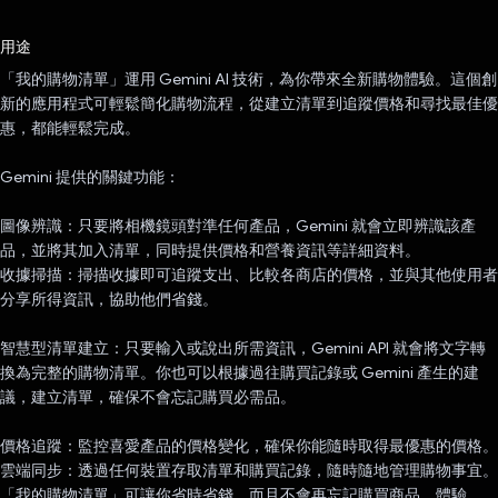
已投票！
用途
「我的購物清單」運用 Gemini AI 技術，為你帶來全新購物體驗。這個創
新的應用程式可輕鬆簡化購物流程，從建立清單到追蹤價格和尋找最佳優
惠，都能輕鬆完成。
Gemini 提供的關鍵功能：
圖像辨識：只要將相機鏡頭對準任何產品，Gemini 就會立即辨識該產
品，並將其加入清單，同時提供價格和營養資訊等詳細資料。
收據掃描：掃描收據即可追蹤支出、比較各商店的價格，並與其他使用者
分享所得資訊，協助他們省錢。
智慧型清單建立：只要輸入或說出所需資訊，Gemini API 就會將文字轉
換為完整的購物清單。你也可以根據過往購買記錄或 Gemini 產生的建
議，建立清單，確保不會忘記購買必需品。
價格追蹤：監控喜愛產品的價格變化，確保你能隨時取得最優惠的價格。
雲端同步：透過任何裝置存取清單和購買記錄，隨時隨地管理購物事宜。
「我的購物清單」可讓你省時省錢，而且不會再忘記購買商品。體驗