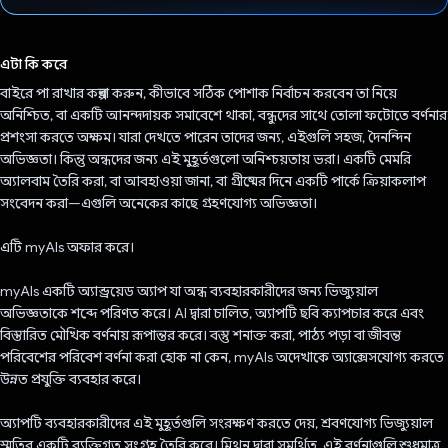
ভোট দিয়েছেন!
এটা কি করে
বাইরে পা রাখার কল্পনা করুন, কীভাবে সঠিক পোশাক নির্বাচন করবেন তা নিয়ে
অনিশ্চিত, বা একটি আনন্দদায়ক সমাবেশে থাকা, বন্ধুদের সাথে তোলা ফটোতে বর্ণনার
প্রশংসা করতে অক্ষম। যারা দেখতে পারেন তাদের জন্য, এইগুলি সহজ, দৈনন্দিন
অভিজ্ঞতা। কিন্তু অন্ধদের জন্য এই মুহূর্তগুলো অনিশ্চয়তায় ভরা। একটি মেমরি
অ্যালবাম তৈরি করা, বা আবহাওয়া জানা, বা গ্রীষ্মের দিনে একটি পার্কে ক্রিয়াকলাপ
সংবেদন করা—এগুলি অনেকের কাছে গ্রহণযোগ্য অভিজ্ঞতা।
এটি myAIs অফার করে।
myAIs একটি অ্যান্ড্রয়েড অ্যাপ যা অন্ধ ব্যবহারকারীদের জন্য ভিজ্যুয়াল
অভিজ্ঞতাকে শব্দে পরিণত করে। AI দ্বারা চালিত, অ্যাপটি ছবি ক্যাপচার করে এবং
বিস্তারিত মৌখিক বর্ণনায় রূপান্তর করে। বস্তু শনাক্ত করা, পাঠ্য পড়া বা জীবন্ত
পরিবেশের পরিবেশ বর্ণনা করা হোক না কেন, myAIs অদেখাকে অ্যাক্সেসযোগ্য করতে
উন্নত প্রযুক্তি ব্যবহার করে।
অ্যাপটি ব্যবহারকারীদের এই মুহূর্তগুলি সংরক্ষণ করতে দেয়, শ্রবণযোগ্য ভিজ্যুয়াল
স্মৃতির একটি ব্যক্তিগত সংগ্রহ তৈরি করে। মিথুন দ্বারা সমর্থিত, এই বর্ণনাগুলি শুধুমাত্র