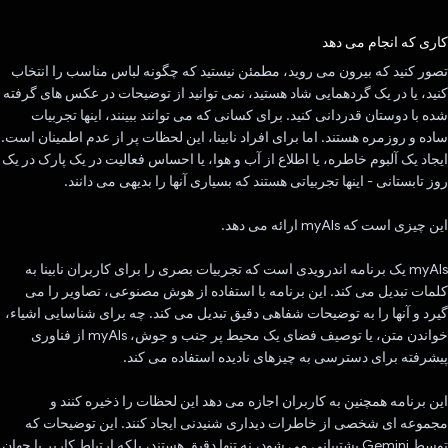
رای داد!
کاری که انجام می دهد
تصور کنید که بیرون می روید، مطمئن نیستید که چگونه لباس مناسب را انتخاب
کنید، یا در یک گردهمایی شاد هستید، نمی توانید از توضیحات در عکس های گرفته
شده با دوستان قدردانی کنید. برای کسانی که می توانند ببینند، اینها تجربیات
ساده و روزمره هستند. اما برای افراد نابینا، این لحظات پر از عدم اطمینان است.
ایجاد یک آلبوم خاطره، یا اطلاع از آب و هوا، یا احساس فعالیت در یک پارک در یک
روز تابستانی - اینها تجربیاتی هستند که بسیاری آنها را بدیهی می دانند.
این چیزی است که myAIs ارائه می دهد.
myAIs یک برنامه اندرویدی است که تجربیات بصری را برای کاربران نابینا به
کلمات تبدیل می کند. این برنامه با استفاده از هوش مصنوعی، تصاویر را می
گیرد و آنها را به توضیحات شفاهی دقیق تبدیل می کند. چه برای شناسایی اشیاء،
خواندن متن، یا توصیف فضای یک محیط پر جنب و جوش، myAIs از فناوری
پیشرفته برای دسترسی به چیزهای نادیده استفاده می کند.
این برنامه همچنین به کاربران اجازه می دهد این لحظات را ذخیره کنند و
مجموعه ای شخصی از خاطرات دیداری شنیدنی ایجاد کنند. این توضیحات که
توسط Gemini پشتیبانی می شود، نه تنها دقیق هستند، بلکه ارتباط کاربر با جهان