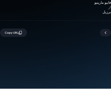
فابیو مارینیو
از
برزیل