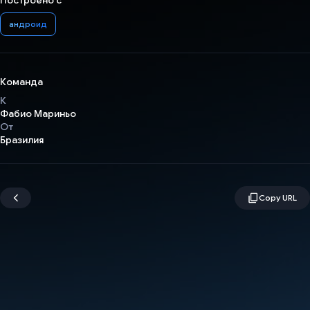
Построено с
андроид
Команда
К
Фабио Мариньо
От
Бразилия