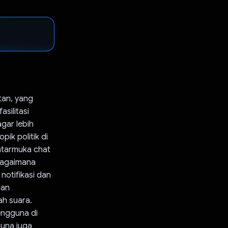
tan, yang
silitasi
gar lebih
ik politik di
ntarmuka chat
 bagaimana
notifikasi dan
dan
ah suara.
engguna di
guna juga