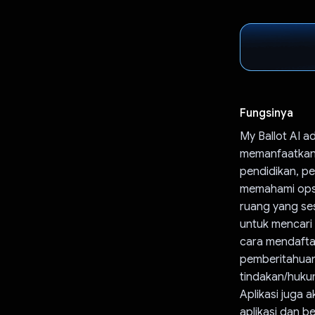
Fungsinya
My Ballot AI 
memanfaatkan 
pendidikan, pe
memahami opsi 
ruang yang se
untuk mencari 
cara mendaftar
pemberitahuan
tindakan/hukum
Aplikasi juga 
aplikasi dan b