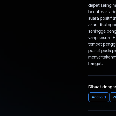
dapat saling 
berinteraksi 
suara positif 
akan dikategor
sehingga pengg
yang sesuai. H
tempat pengg
positif pada p
menyertakannya
hangat.
Dibuat denga
Android
W