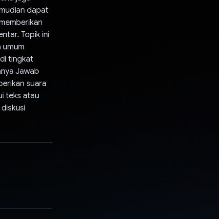
emudian dapat
 memberikan
ntar. Topik ini
an umum
i tingkat
Tanya Jawab
erikan suara
i teks atau
 diskusi