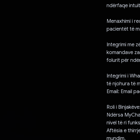
ndërfaqe intui
Menaxhimi i re
pacientët të m
Integrimi me z
komandave zano
folurit për ndë
Integrimi i Wh
të njohura të 
Email: Email p
Roli i Binjakëve
Ndërsa MyChamb
nivel të ri funks
Aftësia e thirr
mundim,