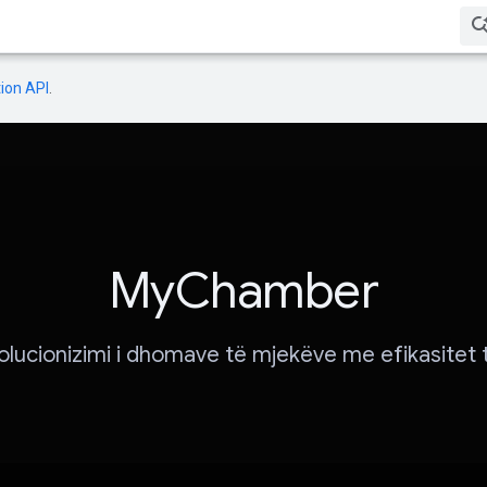
ion API
.
MyChamber
lucionizimi i dhomave të mjekëve me efikasitet 