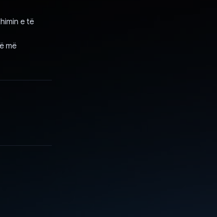
himin e të
jë më