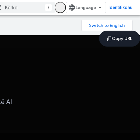
/
Identifikohu
të AI