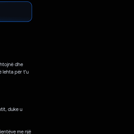
shtojnë dhe
lehta për t'u
tit, duke u
ientëve me një