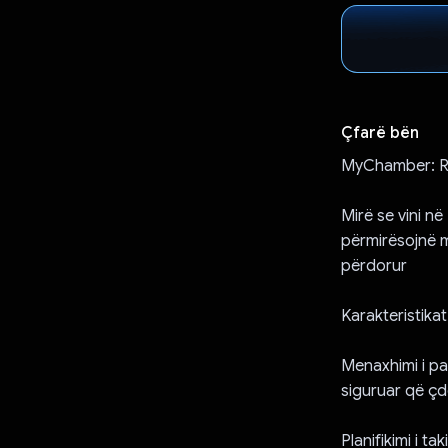
Çfarë bën
MyChamber: Rev
Mirë se vini n
përmirësojnë m
përdorur
Karakteristikat
Menaxhimi i pa
siguruar që çd
Planifikimi i 