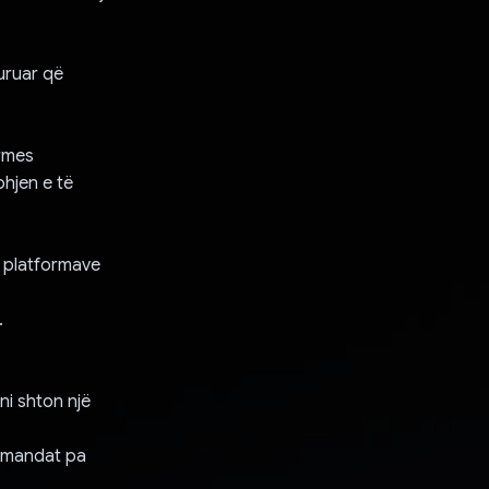
uruar që
ërmes
hjen e të
s platformave
.
i shton një
 komandat pa