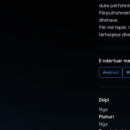
duke përfshirë
Përputhshmëria
dhënave.
Për më tepër, 
tërheqëse dhe
E ndertuar m
Android
W
Ekipi
Nga
Pluhuri
Nga