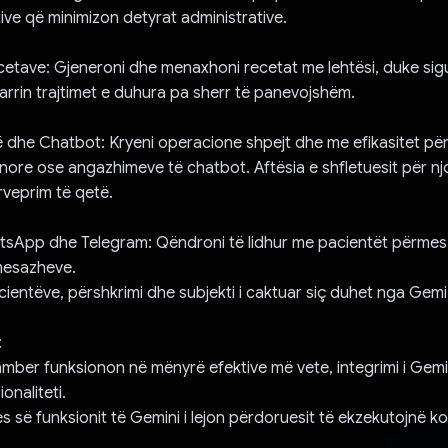
tive që minimizon detyrat administrative.
cetave: Gjeneroni dhe menaxhoni recetat me lehtësi, duke sig
arrin trajtimet e duhura pa sherr të panevojshëm.
ë dhe Chatbot: Kryeni operacione shpejt dhe me efikasitet p
re ose angazhimeve të chatbot. Aftësia e shfletuesit për njo
rveprim të qetë.
atsApp dhe Telegram: Qëndroni të lidhur me pacientët përme
mesazheve.
acientëve, përshkrimi dhe subjekti i caktuar siç duhet nga Gemi
:
er funksionon në mënyrë efektive më vete, integrimi i Gemin
ionaliteti.
jes së funksionit të Gemini i lejon përdoruesit të ekzekutojnë