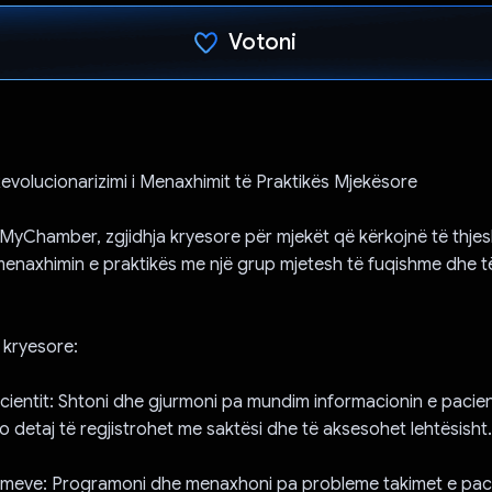
Votoni
Votuar!
olucionarizimi i Menaxhimit të Praktikës Mjekësore
ë MyChamber, zgjidhja kryesore për mjekët që kërkojnë të thje
enaxhimin e praktikës me një grup mjetesh të fuqishme dhe të 
 kryesore:
cientit: Shtoni dhe gjurmoni pa mundim informacionin e pacien
o detaj të regjistrohet me saktësi dhe të aksesohet lehtësisht.
takimeve: Programoni dhe menaxhoni pa probleme takimet e pac