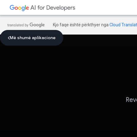
Kjo faqe është përkthyer nga
Cloud Translat
Më shumë aplikacione
Revo