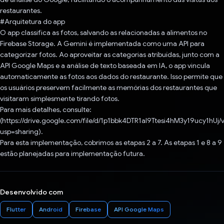
restaurantes.
#Arquitetura do app
O app classifica as fotos, salvando as relacionadas a alimentos no
Firebase Storage. A Gemini é implementada como uma API para
categorizar fotos. Ao aproveitar as categorias atribuídas, junto com a
API Google Maps e a análise de texto baseada em IA, o app vincula
automaticamente as fotos aos dados do restaurante. Isso permite que
os usuários preservem facilmente as memórias dos restaurantes que
visitaram simplesmente tirando fotos.
Para mais detalhes, consulte:
(https://drive.google.com/file/d/1p1bbk4DTR1al9Ttesi4hM3y19ucy1hUj/
usp=sharing).
Para esta implementação, cobrimos as etapas 2 a 7. As etapas 1 e 8 a 9
estão planejadas para implementação futura.
Desenvolvido com
Flutter
Android
Firebase
API Google Maps