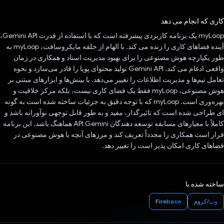
رای داد!
کاری که انجام می دهد
myLoop یک برنامه کاربردی پیشرفته است که با استفاده از قدرت Gemini API،
آینده فضاهای کاری را زنده می کند. با الهام از حلقه مایکروسافت، myLoop به
طور یکپارچه هوش مصنوعی را برای بهبود مدیریت اسناد و همکاری در زمان
واقعی ادغام می کند. Gemini API تولید محتوای پویا را قادر می‌سازد و نحوه
تعامل تیم‌ها و مدیریت اطلاعات را تغییر می‌دهد. با بینش‌ها و ابزارهای مبتنی بر
هوش مصنوعی، myLoop فقط یک فضای کاری نیست، بلکه مرکز خلاقیت و
بهره‌وری است. myLoop که با توجه دقیق به جزئیات ساخته شده است به گونه
ای طراحی شده است که تاثیرگذار، مفید و به طور قابل توجهی نوآورانه باشد و
کاملاً با معیارهای مسابقه توسعه دهندگان API Gemini هماهنگ باشد. این برنامه
قرار است همکاری را مجدداً تعریف کند و مرزهای آنچه با هوش مصنوعی در
فضاهای کاری امکان پذیر است را تغییر دهد.
ساخته شده با
وب/کروم
Firebase