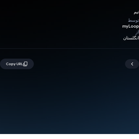
تیم
توسط
myLoop
از
انگلستان