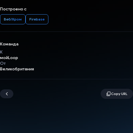
Построено с
Веб/Хром
Firebase
Команда
К
мойLoop
От
Великобритания