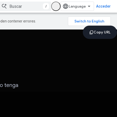
/
Acceder
ueden contener errores.
no tenga