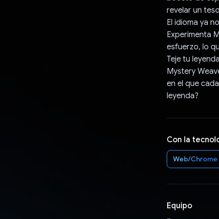
revelar un tes
El idioma ya n
Experimenta My
esfuerzo, lo q
Teje tu leyenda
Mystery Weaver
en el que cada
leyenda?
Con la tecnol
Web/Chrome
Equipo