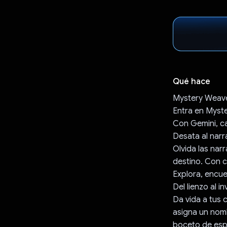
Qué hace
Mystery Weave
Entra en Myste
Con Gemini, ca
Desata al narr
Olvida las nar
destino. Con c
Explora, encu
Del lienzo al in
Da vida a tus 
asigna un nomb
boceto de espa