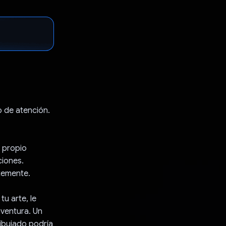
o de atención.
u propio
ciones.
temente.
u arte, le
aventura. Un
dibujado podría