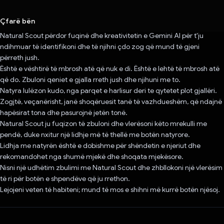
Votuar!
Çfarë bën
Natural Scout përdor fuqinë dhe kreativitetin e Gemini AI për t'ju
ndihmuar të identifikoni dhe të njihni çdo zog që mund të gjeni
përreth jush.
Është e vështirë të mbrosh atë që nuk e di. Është e lehtë të mbrosh atë
që do. Zbuloni qeniet e gjalla rreth jush dhe njihuni me to.
Natyra lulëzon kudo, nga parqet e harlisur deri te qytetet plot gjallëri.
Zogjtë, veçanërisht, janë shoqëruesit tanë të vazhdueshëm, që ndajnë
hapësirat tona dhe pasurojnë jetën tonë.
Natural Scout ju fuqizon të zbuloni dhe vlerësoni këto mrekulli me
pendë, duke nxitur një lidhje më të thellë me botën natyrore.
Lidhja me natyrën është e dobishme për shëndetin e njeriut dhe
rekomandohet nga shumë mjekë dhe shoqata mjekësore.
Nisni një udhëtim zbulimi me Natural Scout dhe zhbllokoni një vlerësim
të ri për botën e shpendëve që ju rrethon.
Lejojeni veten të habiteni; mund të mos e shihni më kurrë botën njësoj.