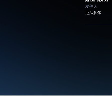
ArcaneL4bs
发件人
厄瓜多尔