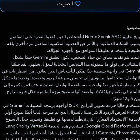
التصويت
تم التصويت.
وظيفتها
يتيح تطبيق Nemo Speak AAC للأشخاص الذين فقدوا القدرة على التواصل
بسبب السكتة الدماغية أو الأمراض العصبية التنكسية التواصل مرة أخرى بلغة
طبيعية باستخدام تطبيقنا المتوافق مع الأجهزة الجوّالة.
عندما يتم تقديم سياق عن حياة الشخص، يكون تطبيق Gemini جيدًا بشكل
استثنائي في توقّع ما سيقوله هذا الشخص استجابةً لسؤال شفهي. لقد ضمّنا
Gemini في واجهة بسيطة جدًا يمكن للأشخاص الذين يعانون من اضطرابات في
التواصل استخدامها، ما يؤدي إلى تحسين سرعة الردود وتعقيدها وتحديدها بشكل
كبير مقارنةً بأجهزة تكنولوجيات مساعدة التواصل التقليدية. هذه قفزة كبيرة إلى
الأمام في تكنولوجيا AAC، وأعتقد أنّها ستصبح ميزة أساسية خلال فترة تتراوح
بين 6 و12 شهرًا.
نستخدم حاليًا حزمة تطوير البرامج (SDK) لواجهة برمجة التطبيقات Gemini في
Flutter لعرض الردود الأكثر صلةً بالسؤال الذي تم طرحه. لدينا أيضًا نموذج أولي
لخدمة "الاسترداد المعزّز" التي نخطّط لدمجها مع تطبيقنا ونشرها خلال الأسبوع
على Google Cloud Platform. تستخدِم هذه الخدمة VertexAI وLangChain
وChromaDB وGemini للإجابة عن أسئلة حول حياة الأشخاص الذين يعانون من
فقدان القدرة على الكلام. نحن سعداء جدًا بنتائجنا. ويؤدي هذا النظام أداءً أفضل