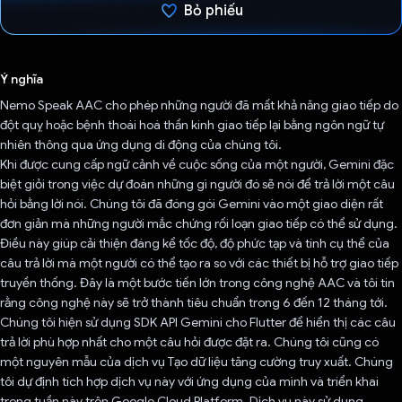
Bỏ phiếu
Đã bình chọn!
Ý nghĩa
Nemo Speak AAC cho phép những người đã mất khả năng giao tiếp do
đột quỵ hoặc bệnh thoái hoá thần kinh giao tiếp lại bằng ngôn ngữ tự
nhiên thông qua ứng dụng di động của chúng tôi.
Khi được cung cấp ngữ cảnh về cuộc sống của một người, Gemini đặc
biệt giỏi trong việc dự đoán những gì người đó sẽ nói để trả lời một câu
hỏi bằng lời nói. Chúng tôi đã đóng gói Gemini vào một giao diện rất
đơn giản mà những người mắc chứng rối loạn giao tiếp có thể sử dụng.
Điều này giúp cải thiện đáng kể tốc độ, độ phức tạp và tính cụ thể của
câu trả lời mà một người có thể tạo ra so với các thiết bị hỗ trợ giao tiếp
truyền thống. Đây là một bước tiến lớn trong công nghệ AAC và tôi tin
rằng công nghệ này sẽ trở thành tiêu chuẩn trong 6 đến 12 tháng tới.
Chúng tôi hiện sử dụng SDK API Gemini cho Flutter để hiển thị các câu
trả lời phù hợp nhất cho một câu hỏi được đặt ra. Chúng tôi cũng có
một nguyên mẫu của dịch vụ Tạo dữ liệu tăng cường truy xuất. Chúng
tôi dự định tích hợp dịch vụ này với ứng dụng của mình và triển khai
trong tuần này trên Google Cloud Platform. Dịch vụ này sử dụng