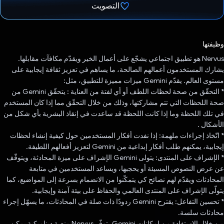
التصويت
تم التصويت.
وظيفتها
‫Nervus هو تطبيق اجتماعي يشجّع على أعمال الخير ويقدّم مكافآت مقابلها.
يشارك المستخدمون أعمالهم الصالحة، ما يساهم في تعزيز ثقافة إيجابية على
مستوى العالم. يقدّم Gemini ميزات مميزة للتطبيق، مثل:
* التحقّق من صحة لحظات اللطف أو أي لفتة من العناية : يتحقّق Gemini من
صحة اللحظات التي تتم مشاركتها، وذلك من خلال التحقّق مما إذا كان المستخدم
في تلك اللحظة وما إذا كانت اللحظة قد ساعدت في إنقاذ البشرية بأي شكل من
الأشكال .
* اتّخاذ إجراءات ملهمة: إذا نفدت أفكار المستخدمين حول كيفية إنشاء لحظات
إيجابية، يمكنهم طلب أفكار إبداعية من Gemini لتعزيز أفعالهم اللطيفة.
* الإشراف على المنتدى: يتولى Gemini الإشراف على ميزة المحادثة، ويتوقّف
عن عرض النصوص المسيئة أو يحجبها، ويساعد المستخدمين في متابعة
المحادثات ويقدّم لهم نصائح كي يتمكّنوا من الانضمام بسرعة إلى المواضيع، كما
يتولّى الإشراف على المنتدى العالمي والحفاظ على بيئة آمنة وإيجابية.
* تحسين التفاعل: يقترح Gemini ردودًا ذات صلة في المحادثات، ما يسهّل إجراء
محادثات سلسة.
من خلال الاستفادة من إمكانات Gemini، توفّر Nervus منصة ديناميكية يمكن