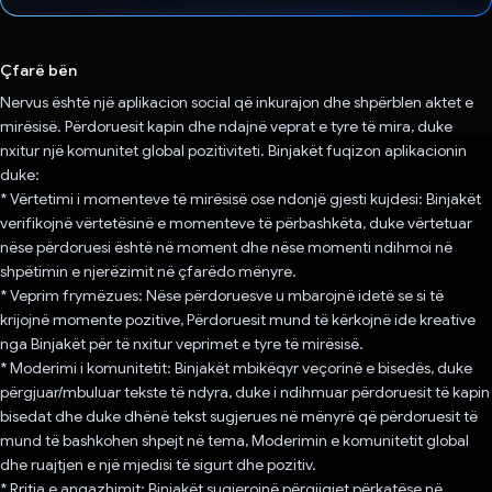
Votuar!
Çfarë bën
Nervus është një aplikacion social që inkurajon dhe shpërblen aktet e
mirësisë. Përdoruesit kapin dhe ndajnë veprat e tyre të mira, duke
nxitur një komunitet global pozitiviteti. Binjakët fuqizon aplikacionin
duke:
* Vërtetimi i momenteve të mirësisë ose ndonjë gjesti kujdesi: Binjakët
verifikojnë vërtetësinë e momenteve të përbashkëta, duke vërtetuar
nëse përdoruesi është në moment dhe nëse momenti ndihmoi në
shpëtimin e njerëzimit në çfarëdo mënyre.
* Veprim frymëzues: Nëse përdoruesve u mbarojnë idetë se si të
krijojnë momente pozitive, Përdoruesit mund të kërkojnë ide kreative
nga Binjakët për të nxitur veprimet e tyre të mirësisë.
* Moderimi i komunitetit: Binjakët mbikëqyr veçorinë e bisedës, duke
përgjuar/mbuluar tekste të ndyra, duke i ndihmuar përdoruesit të kapin
bisedat dhe duke dhënë tekst sugjerues në mënyrë që përdoruesit të
mund të bashkohen shpejt në tema, Moderimin e komunitetit global
dhe ruajtjen e një mjedisi të sigurt dhe pozitiv.
* Rritja e angazhimit: Binjakët sugjerojnë përgjigjet përkatëse në