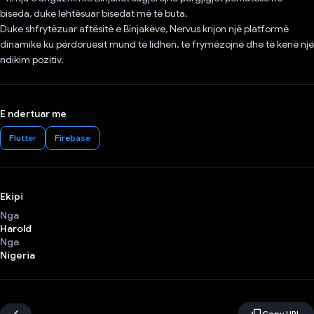
biseda, duke lehtësuar bisedat më të buta.
Duke shfrytëzuar aftësitë e Binjakëve, Nervus krijon një platformë
dinamike ku përdoruesit mund të lidhen, të frymëzojnë dhe të kenë një
ndikim pozitiv.
E ndertuar me
Flutter
Firebase
Ekipi
Nga
Harold
Nga
Nigeria