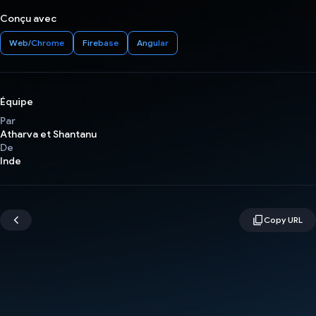
Conçu avec
Web/Chrome
Firebase
Angular
Équipe
Par
Atharva et Shantanu
De
Inde