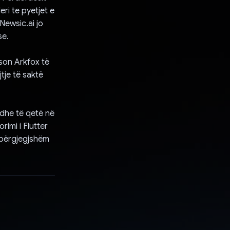
ri te pyetjet e
Newsic.ai jo
se.
ëson Arkfox të
tje të saktë
 dhe të qetë në
imi i Flutter
i përgjegjshëm