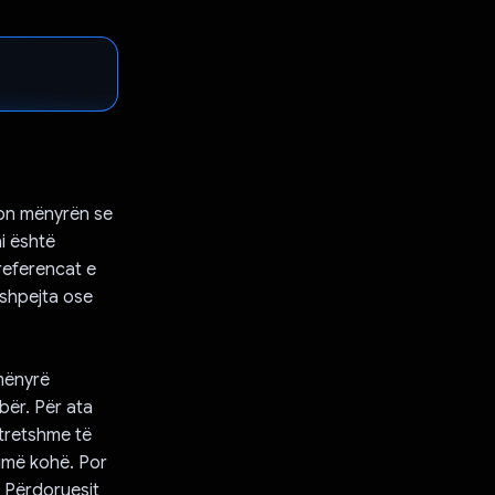
ton mënyrën se
i është
preferencat e
 shpejta ose
 mënyrë
bër. Për ata
 tretshme të
humë kohë. Por
. Përdoruesit