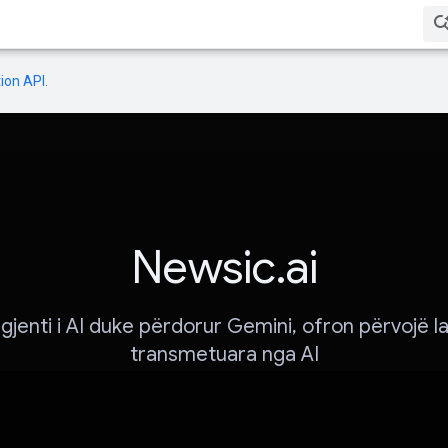
ion API
.
Newsic.ai
agjenti i AI duke përdorur Gemini, ofron përvojë l
transmetuara nga AI