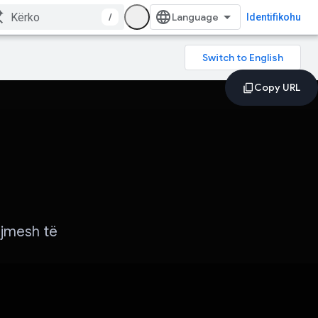
/
Identifikohu
ajmesh të