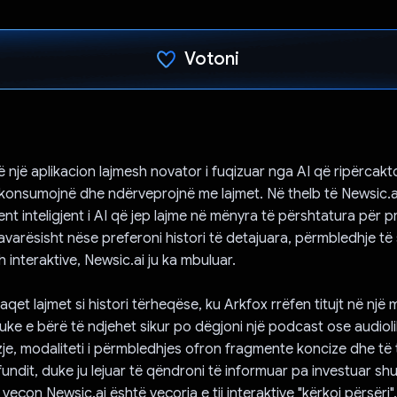
Votoni
Votuar!
ë një aplikacion lajmesh novator i fuqizuar nga AI që ripërcak
 konsumojnë dhe ndërveprojnë me lajmet. Në thelb të Newsic.a
ent inteligjent i AI që jep lajme në mënyra të përshtatura për 
avarësisht nëse preferoni histori të detajuara, përmbledhje të
 interaktive, Newsic.ai ju ka mbuluar.
aqet lajmet si histori tërheqëse, ku Arkfox rrëfen titujt në një
ke e bërë të ndjehet sikur po dëgjoni një podcast ose audioli
izje, modaliteti i përmbledhjes ofron fragmente koncize dhe të
fundit, duke ju lejuar të qëndroni të informuar pa investuar s
 veçon Newsic.ai është veçoria e tij interaktive "kërkoj përsëri"