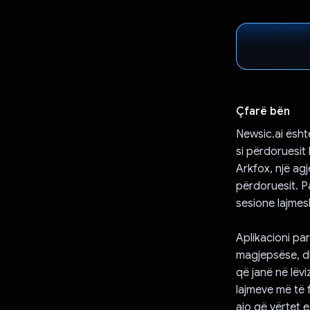
Çfarë bën
Newsic.ai ësht
si përdoruesit
Arkfox, një agj
përdoruesit. P
sesione lajmesh
Aplikacioni par
magjepsëse, du
që janë në lëv
lajmeve më të 
ajo që vërtet e