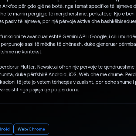
 Arkfox për çdo gjë në botë, nga temat specifike të lajmeve de
he të marrin përgjigje të menjëhershme, përkatëse. Kjo e bën 
es pasiv të lajmeve, por një përvojë aktive dhe bashkëbisedue
 funksioni të avancuar është Gemini API i Google, i cili i mund
 përpunojë sasi të mëdha të dhënash, duke gjeneruar përmbaj
atshme në kontekst.
 përdorur Flutter, Newsic.ai ofron një përvojë të qëndrueshme
humta, duke përfshirë Android, iOS, Web dhe më shumë. Përdor
ikacioni të jetë jo vetëm tërheqës vizualisht, por edhe shumë 
varësisht nga pajisja që po përdorni.
e
droid
Web/Chrome