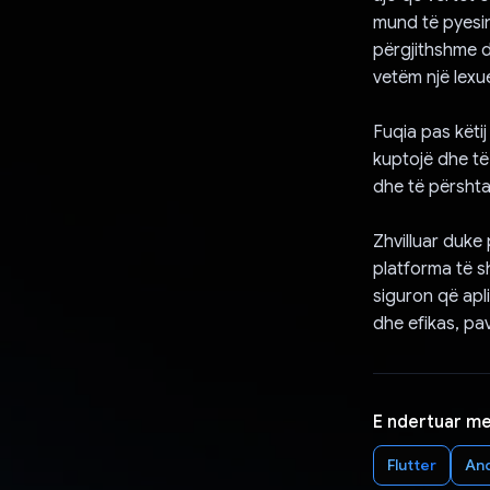
mund të pyesin
përgjithshme d
vetëm një lexu
Fuqia pas këtij
kuptojë dhe të
dhe të përsht
Zhvilluar duke
platforma të s
siguron që apl
dhe efikas, pa
E ndertuar m
Flutter
An