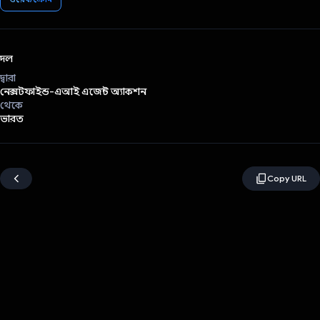
দল
দ্বারা
নেক্সটফাইন্ড-এআই এজেন্ট অ্যাকশন
থেকে
ভারত