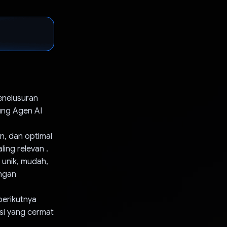
enelusuran
ung Agen AI
, dan optimal
ing relevan .
 unik, mudah,
engan
berikutnya
si yang cermat