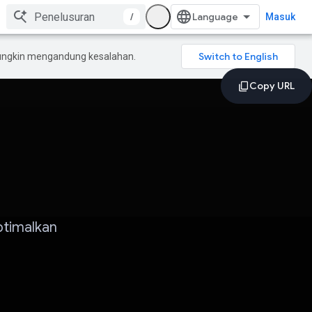
/
Masuk
mungkin mengandung kesalahan.
ptimalkan