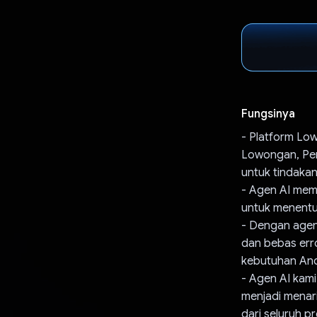
Fungsinya
- Platform Lo
Lowongan, Per
untuk tindakan
- Agen AI mem
untuk menentu
- Dengan agen
dan bebas erro
kebutuhan And
- Agen AI kam
menjadi menar
dari seluruh p