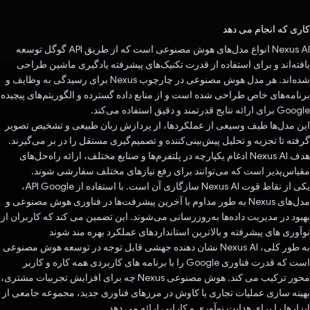
رای داد!
کاری که انجام می دهد
Nexus AI انواع مدل‌های هوش مصنوعی است که از طریق API گوگل توسعه
یافته‌اند و برای استفاده از قدرت تکنیک‌های پیشرفته یادگیری ماشین طراحی
شده‌اند. هر مدل هوش مصنوعی در چارچوب Nexus برای رسیدگی به وظایف و
برنامه‌های خاص طراحی شده است و از منابع داده گسترده و الگوریتم‌های پیچیده
Google برای ارائه نتایج قدرتمند و دقیق استفاده می‌کند.
این مدل‌ها طیف وسیعی از عملکردها، از پردازش زبان طبیعی و تشخیص تصویر
گرفته تا تجزیه و تحلیل پیش‌بینی‌کننده و تصمیم‌گیری مستقل را در بر می‌گیرند.
هدف Nexus AI ادغام یکپارچه در پلتفرم‌ها و صنایع مختلف، ارائه راه‌حل‌های
مقیاس‌پذیر است که می‌توانند برای رفع نیازهای مختلف سفارشی شوند.
یکی از نقاط قوت Nexus AI سازگاری آن است. با استفاده از API Google،
مدل‌های Nexus به طور مداوم با آخرین پیشرفت‌ها در فناوری هوش مصنوعی و
بهبود در مدیریت داده‌ها به‌روزرسانی می‌شوند. این تضمین می کند که کاربران از
نوآوری های پیشرفته و بالاترین استانداردهای عملکرد بهره مند شوند
به طور کلی، Nexus AI نشان دهنده جهشی قابل توجه در توسعه هوش مصنوعی
است که قدرت فناوری Google را با برنامه های کاربردی همه کاره و کاربر
محور ترکیب می کند. هوش مصنوعی Nexus چه برای افزایش تجربیات مشتری،
بهینه سازی عملیات تجاری یا کاوش در مرزهای فناوری جدید، مجموعه جامعی از
ابزارها را برای هدایت نوآوری و کارایی ارائه می دهد.