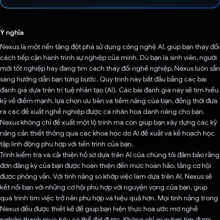
Đã bình chọn!
Ý nghĩa
Nexus là một nền tảng đột phá sử dụng công nghệ AI, giúp bạn thay đổi
cách tiếp cận hành trình sự nghiệp của mình. Dù bạn là sinh viên, người
mới tốt nghiệp hay đang tìm cách thay đổi nghề nghiệp, Nexus luôn sẵn
sàng hướng dẫn bạn từng bước. Quy trình này bắt đầu bằng các bài
đánh giá dựa trên trí tuệ nhân tạo (AI). Các bài đánh giá này sẽ tìm hiểu
kỹ về điểm mạnh, lựa chọn ưu tiên và tiềm năng của bạn, đồng thời đưa
ra các đề xuất nghề nghiệp được cá nhân hoá dành riêng cho bạn.
Nexus không chỉ đề xuất một lộ trình mà còn giúp bạn xây dựng các kỹ
năng cần thiết thông qua các khoá học do AI đề xuất và kế hoạch học
tập linh động phù hợp với tiến trình của bạn.
Trình kiểm tra và cải thiện hồ sơ dựa trên AI của chúng tôi đảm bảo rằng
đơn đăng ký của bạn được hoàn thiện đến mức hoàn hảo, tăng cơ hội
được phỏng vấn. Với tính năng so khớp việc làm dựa trên AI, Nexus sẽ
kết nối bạn với những cơ hội phù hợp với nguyện vọng của bạn, giúp
quá trình tìm việc trở nên phù hợp và hiệu quả hơn. Mọi tính năng trong
Nexus đều được thiết kế để giúp bạn hiện thực hoá ước mơ nghề
nghiệp thành mục tiêu có thể đạt được. Không chỉ giúp bạn tìm được