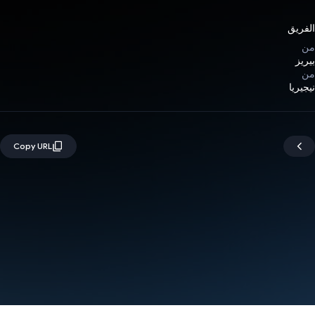
الفريق
من
بيريز
من
نيجيريا