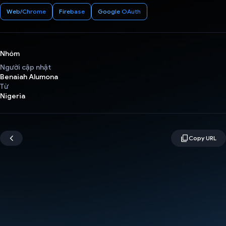
Web/Chrome
Firebase
Google OAuth
Nhóm
Người cập nhật
Benaiah Alumona
Từ
Nigeria