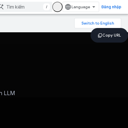
/
Đăng nhập
nh LLM