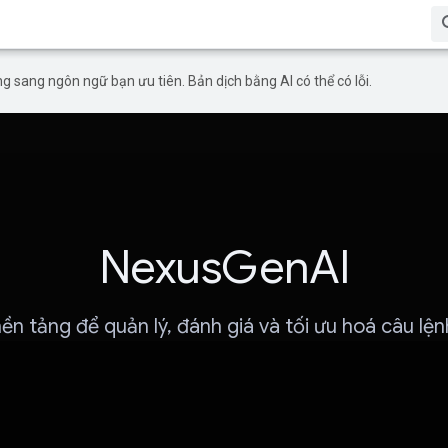
g sang ngôn ngữ bạn ưu tiên. Bản dịch bằng AI có thể có lỗi.
NexusGenAI
ền tảng để quản lý, đánh giá và tối ưu hoá câu lệ