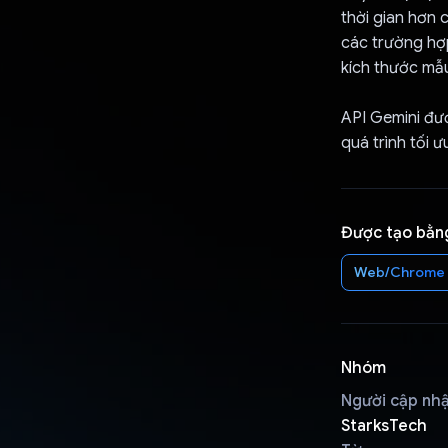
thời gian hơn 
các trường hợ
kích thước mẫu
API Gemini đư
quá trình tối ư
Được tạo bằn
Web/Chrome
Nhóm
Người cập nh
StarksTech