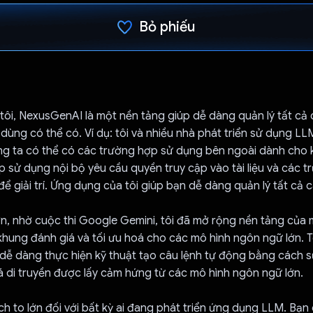
Bỏ phiếu
Đã bình chọn!
ôi, NexusGenAI là một nền tảng giúp dễ dàng quản lý tất cả 
ùng có thể có. Ví dụ: tôi và nhiều nhà phát triển sử dụng LL
ng ta có thể có các trường hợp sử dụng bên ngoài dành cho 
 sử dụng nội bộ yêu cầu quyền truy cập vào tài liệu và các 
ể giải trí. Ứng dụng của tôi giúp bạn dễ dàng quản lý tất cả 
, nhờ cuộc thi Google Gemini, tôi đã mở rộng nền tảng của 
hung đánh giá và tối ưu hoá cho các mô hình ngôn ngữ lớn. 
dễ dàng thực hiện kỹ thuật tạo câu lệnh tự động bằng cách 
á di truyền được lấy cảm hứng từ các mô hình ngôn ngữ lớn.
ích to lớn đối với bất kỳ ai đang phát triển ứng dụng LLM. Bạn 