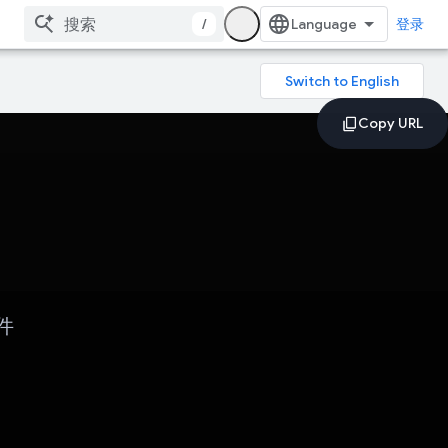
/
登录
件