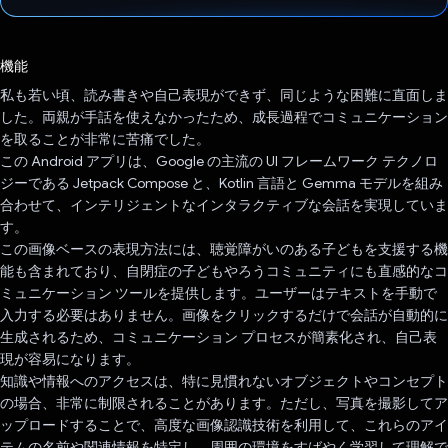
投票済み
機能
私も若い頃、読み書きや自己表現ができず、同じような困難に直面しま
した。両親が手話を使えなかったため、成長過程でコミュニケーション
を取ることが非常に苦痛でした。
この Android アプリは、Google の主流の UI フレームワーク テクノロ
ジーである Jetpack Compose と、Kotlin 言語と Gemma モデルを組み
合わせて、インテリジェントなインタラクティブな会話を実現していま
す。
この画像ベースの表現方法には、聴覚障がいのある子どもを支援する機
能も含まれており、自閉症の子どもやろうコミュニティにも直感的なコ
ミュニケーション ツールを提供します。ユーザーはテキストを手動で
入力する必要はありません。画像をクリックするだけで会話が自動的に
生成されるため、コミュニケーション プロセスが簡素化され、自己表
現が容易になります。
知識や情報へのアクセスは、特に見慣れないオブジェクトやコンセプト
の場合、非常に制限されることがあります。ただし、写真を撮影してア
ップロードすることで、高度な画像認識技術を利用して、これらのアイ
テムの名前や関連情報を特定し、周囲の環境をすばやく学習して理解で