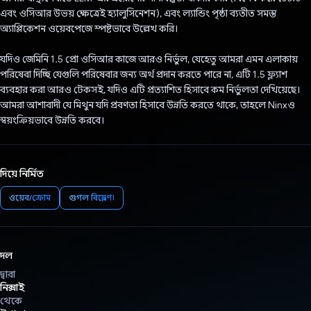
এবং ওসিআর উভয় ক্ষেত্রেই হ্যালুসিনেশন), এবং ল্যান্ডিং পৃষ্ঠা ব্যতীত সমস্ত
অ্যাপ্লিকেশন ওয়েবপেজে স্পষ্টভাবে উল্লেখ করি।
যদিও জেমিনি 1.5 প্রো ওসিআর কাজে আরও নির্ভুল, যেহেতু আমরা এমন এলাকায়
পরিষেবা দিচ্ছি যেগুলি পরিষেবার জন্য অর্থ প্রদান করতে পারে না, এটি 1.5 ফ্ল্যাশ
ব্যবহার করা আরও টেকসই, যদিও এটি প্রত্যাশিত হিসাবে কম নির্ভুলতা দেখিয়েছে।
আমরা আশাবাদী যে মিথুন যদি প্রবণতা হিসাবে উন্নতি করতে থাকে, তাহলে Ninxও
স্বয়ংক্রিয়ভাবে উন্নতি করবে।
দিয়ে নির্মিত
ওয়েব/ক্রোম
গুগল বিশ্লেষণ।
দল
দ্বারা
নিক্সাই
থেকে