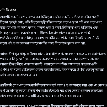
ভোট দিয়েছেন!
এটা কি করে
অ্যাপটি একটি রোগ এবং/অথবা চিকিত্সা সম্বলিত একটি মেডিকেল নথির একটি
চিত্রের ইনপুট নেয়, এটি মিথুনের দৃষ্টিশক্তি ব্যবহার করে এই তথ্যটি বের করে এবং
তারপরে রোগের জন্য: কারণ, লক্ষণ এবং উপসর্গ, চিকিত্সা এবং প্রতিরোধ এবং
চিকিত্সার জন্য: জেনেরিক নাম, ইঙ্গিত, ক্রিয়াকলাপের প্রক্রিয়া এবং পার্শ্ব
প্রতিক্রিয়াগুলির জন্য মিথুনের সাথে অ-চিকিৎসা পরিভাষায় বিস্তারিত তথ্য তৈরি
করে। এই তথ্য তারপর ব্যবহারকারীর কাছে ফিরে উপস্থাপন করা হয়.
আমরা উপস্থিত স্বাস্থ্য কর্মীদের কাছ থেকে প্রাপ্ত তথ্য সংরক্ষণ করতে এবং যারা পড়তে
পারেন না কিন্তু স্মার্টফোন ব্যবহার করতে পারেন তাদের অ্যাক্সেসযোগ্যতা বাড়াতে
আমরা চিত্রগুলিতে ফোকাস করছি। আমাদের প্রাথমিক লক্ষ্য হল সম্প্রদায়গুলি
এখনও কাগজের মেডিকেল রেকর্ড ব্যবহার করে, বিশেষ করে উগান্ডা যেহেতু আমরা
জানি সেখানে প্রয়োজন আছে।
রোগী যদি রোগ এবং/অথবা চিকিত্সা সম্পর্কে আরও তথ্য জানতে চায় এবং যে কোনও
উপায়ে চিকিত্সককে প্রতিস্থাপন করার উদ্দেশ্যে নয় এমন ক্ষেত্রে একজন ডাক্তারের
সাথে দেখা করার জন্য একটি অ্যাড-অন হিসাবে তৈরি করা হয়েছে।
আমরা স্বাস্থ্যসেবাতে LLM-এর প্রয়োগের সীমাবদ্ধতা স্বীকার করি (বিশেষ করে টেক্সট