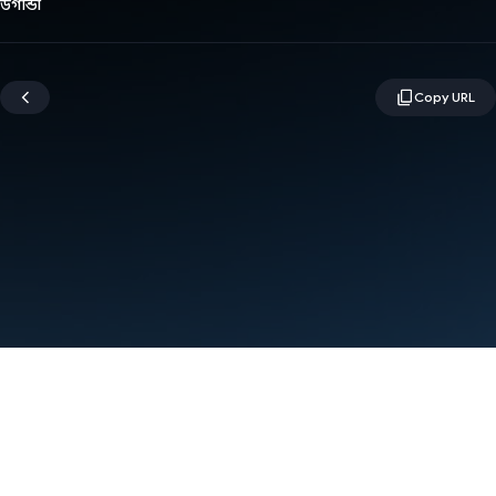
উগান্ডা