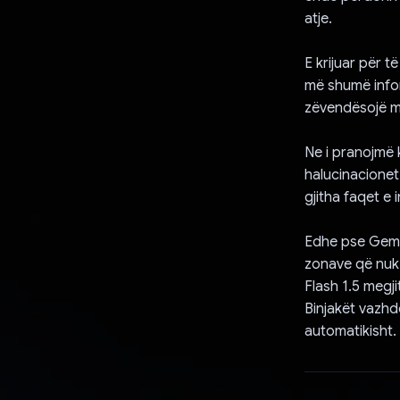
atje.
E krijuar për t
më shumë infor
zëvendësojë m
Ne i pranojmë 
halucinacionet
gjitha faqet e 
Edhe pse Gemi
zonave që nuk
Flash 1.5 megji
Binjakët vazhd
automatikisht.