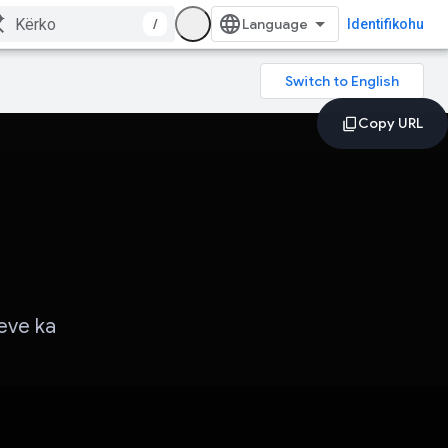
/
Identifikohu
eve ka