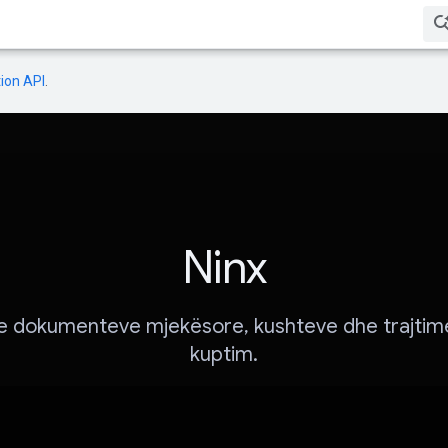
ion API
.
Ninx
 e dokumenteve mjekësore, kushteve dhe trajtim
kuptim.