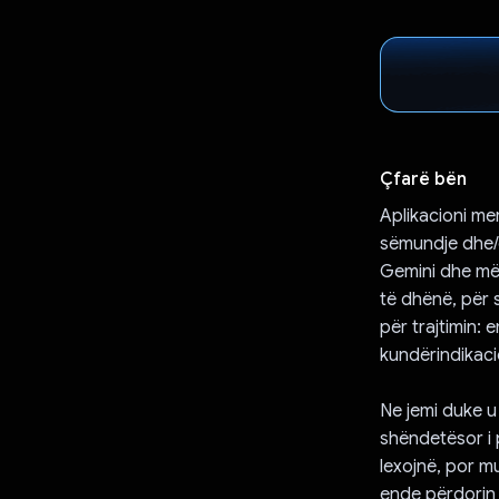
Çfarë bën
Aplikacioni me
sëmundje dhe/o
Gemini dhe më 
të dhënë, për 
për trajtimin: 
kundërindikaci
Ne jemi duke u
shëndetësor i p
lexojnë, por m
ende përdorin 