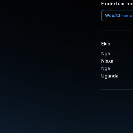
E ndertuar m
Web/Chrome
Ekipi
Nga
Ninxai
Nga
Uganda