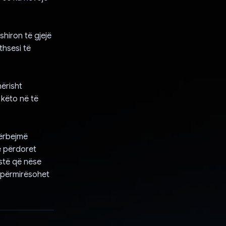
shiron të gjejë
thsesi të
nërisht
 këto në të
hërbejmë
ë përdoret
istë që nëse
ë përmirësohet