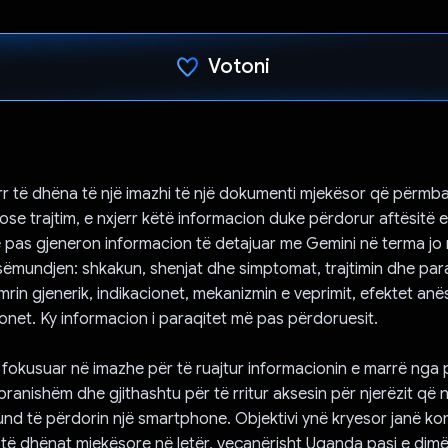
Votoni
Votuar!
rr të dhëna të një imazhi të një dokumenti mjekësor që përmba
se trajtim, e nxjerr këtë informacion duke përdorur aftësitë e 
pas gjeneron informacion të detajuar me Gemini në terma jo
sëmundjen: shkakun, shenjat dhe simptomat, trajtimin dhe par
emrin gjenerik, indikacionet, mekanizmin e veprimit, efektet an
onet. Ky informacion i paraqitet më pas përdoruesit.
 fokusuar në imazhe për të ruajtur informacionin e marrë nga 
ranishëm dhe gjithashtu për të rritur aksesin për njerëzit që 
und të përdorin një smartphone. Objektivi ynë kryesor janë ko
të dhënat mjekësore në letër, veçanërisht Uganda pasi e dimë