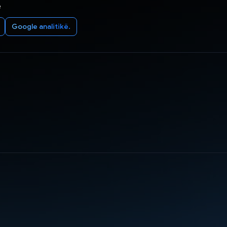
e
Google analitikë.