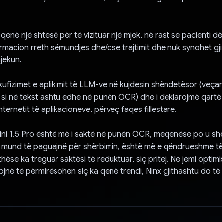
ë qenë një shtesë për të vizituar një mjek, në rast se pacienti dë
macion rreth sëmundjes dhe/ose trajtimit dhe nuk synohet gji
jekun.
kufizimet e aplikimit të LLM-ve në kujdesin shëndetësor (veça
 si në tekst ashtu edhe në punën OCR) dhe i deklarojmë qartë
internetit të aplikacioneve, përveç faqes fillestare.
ni 1.5 Pro është më i saktë në punën OCR, meqenëse po u s
 mund të paguajnë për shërbimin, është më e qëndrueshme t
thëse ka treguar saktësi të reduktuar, siç pritej. Ne jemi optim
ojnë të përmirësohen siç ka qenë trendi, Ninx gjithashtu do t