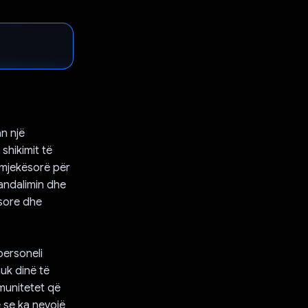
n një
shikimit të
 mjekësorë për
andalimin dhe
ësore dhe
personeli
nuk dinë të
munitetet që
 se ka nevojë