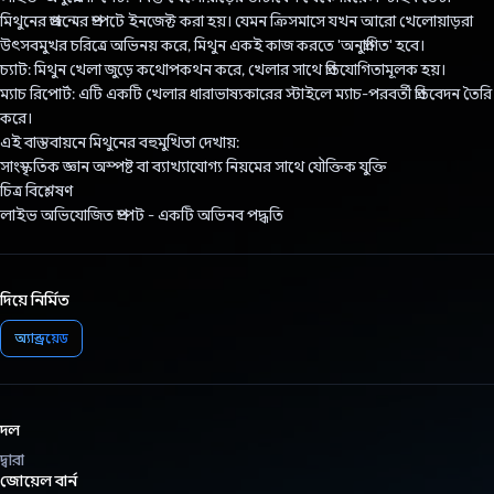
মিথুনের প্রজন্মের প্রম্পটে ইনজেক্ট করা হয়। যেমন ক্রিসমাসে যখন আরো খেলোয়াড়রা
উৎসবমুখর চরিত্রে অভিনয় করে, মিথুন একই কাজ করতে 'অনুপ্রাণিত' হবে।
চ্যাট: মিথুন খেলা জুড়ে কথোপকথন করে, খেলার সাথে প্রতিযোগিতামূলক হয়।
ম্যাচ রিপোর্ট: এটি একটি খেলার ধারাভাষ্যকারের স্টাইলে ম্যাচ-পরবর্তী প্রতিবেদন তৈরি
করে।
এই বাস্তবায়নে মিথুনের বহুমুখিতা দেখায়:
সাংস্কৃতিক জ্ঞান অস্পষ্ট বা ব্যাখ্যাযোগ্য নিয়মের সাথে যৌক্তিক যুক্তি
চিত্র বিশ্লেষণ
লাইভ অভিযোজিত প্রম্পট - একটি অভিনব পদ্ধতি
দিয়ে নির্মিত
অ্যান্ড্রয়েড
দল
দ্বারা
জোয়েল বার্ন