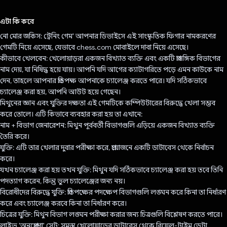
ভোট দিয়েছেন!
এটা কি করে
নো মোর জকিস: ট্রেনিং গেম' আপনার ডিভাইসে এই সাংস্কৃতিক ফিগার নামকরণের
গেমটি নিয়ে এসেছে, যেভাবে chess.com মোবাইলে দাবা নিয়ে এসেছে।
কীভাবে খেলবেন: খেলোয়াড়রা একজন বিখ্যাত ব্যক্তি এবং একটি প্রাসঙ্গিক বিভাগের
নাম দেয়, যা নিষিদ্ধ হয়ে যায়। আপনি যদি আগের ক্যাটাগরিতে পড়ে এমন কাউকে নাম
দেন, তাহলে আপনার প্রতিপক্ষ আপনাকে চ্যালেঞ্জ করতে পারে। যদি সঠিকভাবে
চ্যালেঞ্জ করা হয়, আপনি আউট হয়ে গেছেন।
মিথুনের জ্ঞান এবং যুক্তির দক্ষতা এই গেমটিকে কম্পিউটারের বিরুদ্ধে খেলা সম্ভব
করে তোলে। এটি কিভাবে ব্যবহার করা হয় তা এখানে:
নাম + বিভাগ জেনারেশন: মিথুন পূর্ববর্তী বিভাগগুলি এড়িয়ে একজন বিখ্যাত ব্যক্তি
তৈরি করে।
যুক্তি: এটি তার খেলার দুবার পরীক্ষা করে, প্রয়োজনে একটি ডাটাবেস থেকে নির্বাচন
করে।
যখন চ্যালেঞ্জ করা হয় তখন যুক্তি: মিথুন যদি সঠিকভাবে চ্যালেঞ্জ করা হয় তবে তিনি
পদত্যাগ করেন, কিন্তু ভুল চ্যালেঞ্জের জন্য নয়।
বিরোধীদের বিরুদ্ধে যুক্তি: প্রতিপক্ষের পদক্ষেপ বিভাগগুলি লঙ্ঘন করে কিনা তা নির্ধারণ
করে এবং চ্যালেঞ্জ করবে কিনা তা নির্ধারণ করে।
চিত্রের যুক্তি: মিথুন বিভাগ লঙ্ঘন পরীক্ষা করার জন্য চিত্রগুলি বিশ্লেষণ করতে পারে।
লাইভ 'অনুপ্রেরণা' সেট: সমস্ত খেলোয়াড়ের ডাটাবেস থেকে রিয়েল-টাইম ডেটা