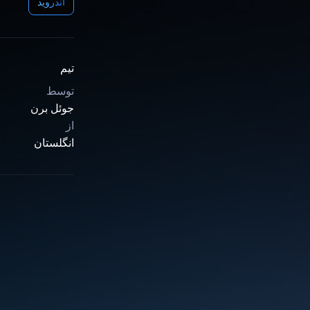
اندروید
تیم
توسط
جوئل برن
از
انگلستان