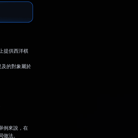
置上提供西洋棋
提及的對象屬於
。
。舉例來說，在
相同做法。