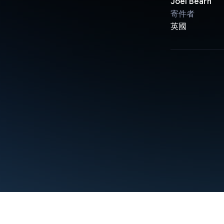
Joel Bearn
寄件者
英國