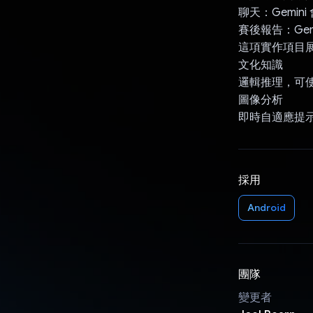
聊天：Gemi
賽後報告：Ge
這項實作項目展
文化知識
邏輯推理，可
圖像分析
即時自適應提示
採用
Android
團隊
變更者