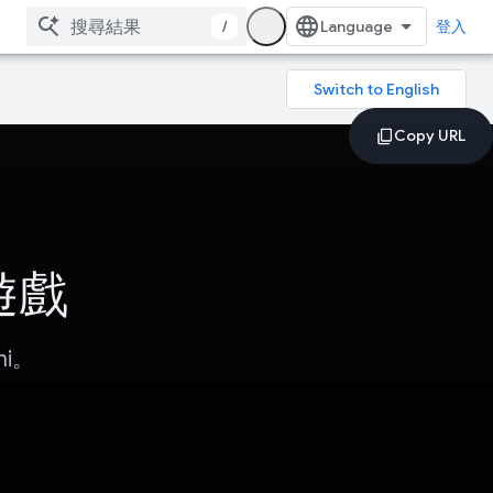
/
登入
練遊戲
i。