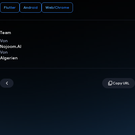
Flutter
Android
Web/Chrome
Team
Von
Nojoom.AI
Von
Algerien