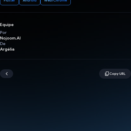
Flutter
Android
Web/Chrome
Equipe
Por
Nojoom.AI
De
Argélia