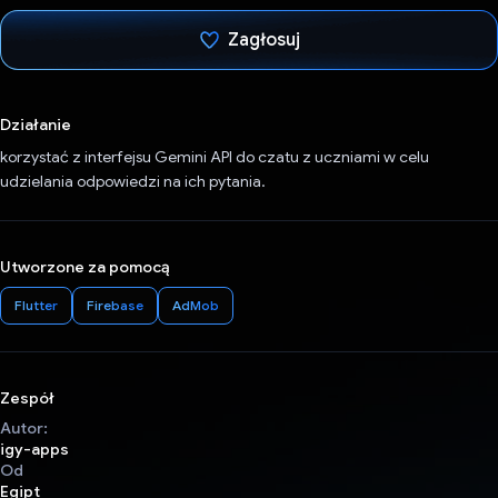
Zagłosuj
Głos oddany
Działanie
korzystać z interfejsu Gemini API do czatu z uczniami w celu
udzielania odpowiedzi na ich pytania.
Utworzone za pomocą
Flutter
Firebase
AdMob
Zespół
Autor:
igy-apps
Od
Egipt