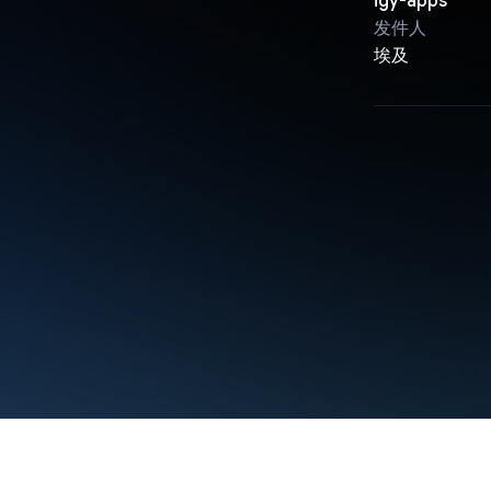
igy-apps
发件人
埃及