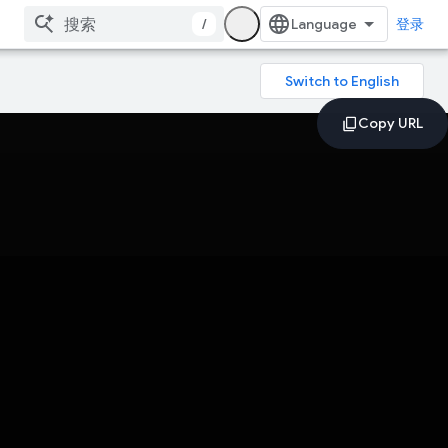
/
登录
》