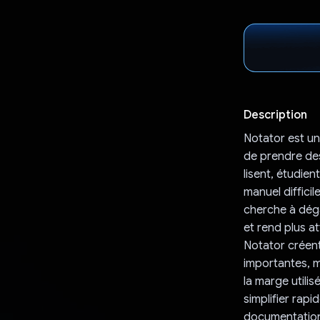
Description
Notator est un
de prendre des 
lisent, étudie
manuel diffici
cherche à dégag
et rend plus a
Notator créent
importantes, ma
la marge utili
simplifier rap
documentation.