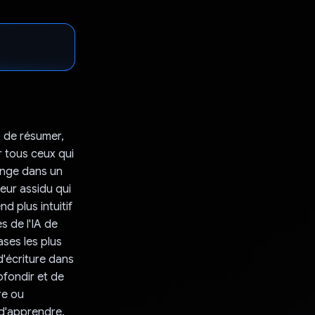
, de résumer,
r tous ceux qui
longe dans un
eur assidu qui
d plus intuitif
s de l'IA de
ses les plus
d'écriture dans
ofondir et de
re ou
 d'apprendre.