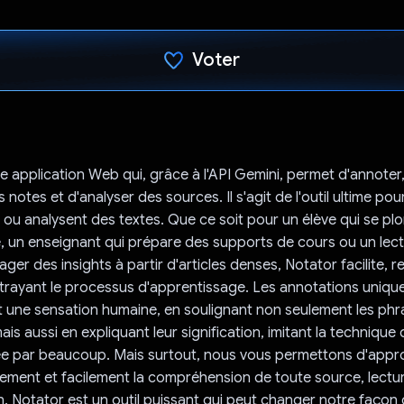
Voter
J'ai voté !
e application Web qui, grâce à l'API Gemini, permet d'annoter
notes et d'analyser des sources. Il s'agit de l'outil ultime pou
nt ou analysent des textes. Que ce soit pour un élève qui se p
le, un enseignant qui prépare des supports de cours ou un lect
er des insights à partir d'articles denses, Notator facilite, ren
ttrayant le processus d'apprentissage. Les annotations unique
 une sensation humaine, en soulignant non seulement les phra
is aussi en expliquant leur signification, imitant la technique 
sée par beaucoup. Mais surtout, nous vous permettons d'appr
idement et facilement la compréhension de toute source, lectu
 Notator est un outil puissant qui peut changer notre façon