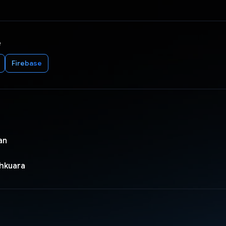
e
Firebase
an
shkuara