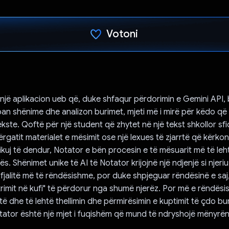
Votoni
Votuar!
një aplikacion ueb që, duke shfaqur përdorimin e Gemini API,
n shënime dhe analizon burimet, mjeti më i mirë për këdo që 
kste. Qoftë për një student që zhytet në një tekst shkollor sfi
rgatit materialet e mësimit ose një lexues të zjarrtë që kërkon
ikuj të dendur, Notator e bën procesin e të mësuarit më të leht
. Shënimet unike të AI të Notator krijojnë një ndjenjë si njeriu
fjalitë më të rëndësishme, por duke shpjeguar rëndësinë e saj
krimit në kufi" të përdorur nga shumë njerëz. Por më e rëndësi
ë dhe të lehtë thellimin dhe përmirësimin e kuptimit të çdo bur
ator është një mjet i fuqishëm që mund të ndryshojë mënyrën 