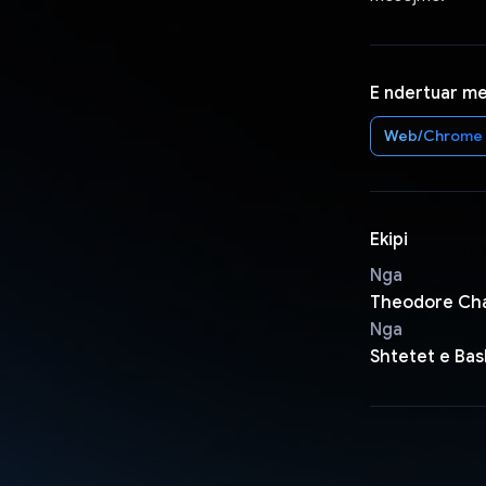
E ndertuar m
Web/Chrome
Ekipi
Nga
Theodore Ch
Nga
Shtetet e Ba