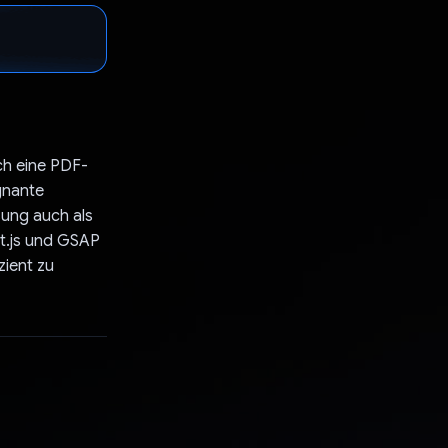
ach eine PDF-
gnante
ung auch als
ct.js und GSAP
zient zu