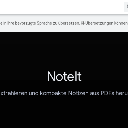
e in Ihre bevorzugte Sprache zu übersetzen. KI-Übersetzungen können 
NoteIt
extrahieren und kompakte Notizen aus PDFs heru