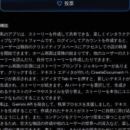
投票
投票済み
機能
私のアプリは、ストーリーを作成して共有できる、楽しくインタラクテ
ィブなプラットフォームです。ログインしてアカウントを作成すると、
ユーザーは独自のクリエイティブ スペースにアクセスして小説の執筆
を開始できます。ホーム画面は冒険の始まりです。他のユーザーのスト
ーリーを読んだり、自分でストーリーを作成したりできます。
ホーム画面の左側にはストーリー プロンプト ジェネレーターがありま
す。クリックすると、テキスト エディタが付いた CreateDocument ペ
ージが表示されます。エディタで Tab キーを押すと、新しいテキストが
生成され、ストーリーが続きます。AI パートナーを選択して、生成さ
れるテキストのテーマやスタイルを切り替え、ストーリーを本当にユニ
ークなものにすることもできます。
私は、Gemini API を統合して、執筆プロセスを支援しました。テキス
トを生成することで、作成されたテキストがストーリーに自然に溶け込
むようにします。また、コンテンツをクリーンかつ安全に保つことがで
きるため、壮大な物語の作成や他のユーザーの世界への没入など、楽し
い部分に集中できます。書く、読む、またはその両方のためにこのアプ