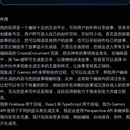
已投票！
作用
我的应用是一个趣味十足的互动平台，可供用户创作和分享故事。登录并
创建账号后，用户即可进入自己的创作空间，开始写小说。首页是您探索
故事的起点，您可以阅读其他用户的故事，也可以开始创作自己的故事。
首页左侧提供了故事提示生成器。只需点击该按钮，您就会进入带有文本
编辑器的 CreateDocument 页面，然后神奇的事情就会发生。在编辑器
中，按 Tab 键即可生成新文本，以便继续讲述故事。您甚至可以选择 AI
合作伙伴来切换生成文本的主题和样式，让故事变得真正独特。
我集成了 Gemini API 来帮助创作过程。它可以生成文字，帮助用户确保
所生成的内容与您的故事顺畅衔接。此外，这有助于确保内容清洁安全，
让您可以专注于有趣的部分，例如创作史诗般的故事或沉浸在他人的世界
中。无论您是来写作还是阅读，这款应用都致力于激发创造力并建立联
系。
我将 Firebase 用于后端，React 和 TypeScript 用于前端。我为 Gemini
API 使用了不同的提示来生成文本。我还会使用 Perspective API 来确保影
视内容安全无虞。我计划添加更多功能，例如编辑、自动保存、协作、图
片生成等。