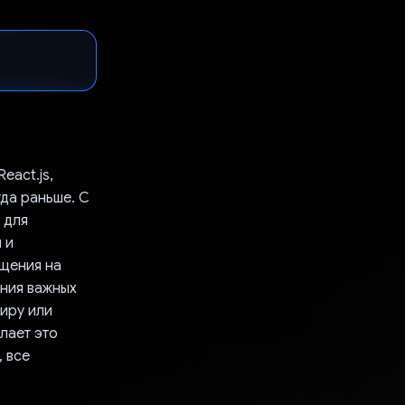
act.js,
да раньше. С
 для
 и
бщения на
ения важных
миру или
лает это
 все