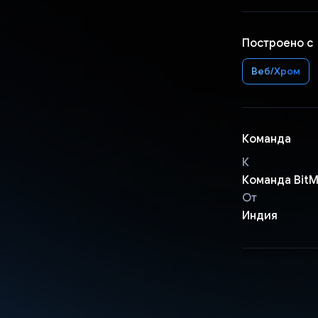
Построено с
Веб/Хром
Команда
К
Команда BitM
От
Индия