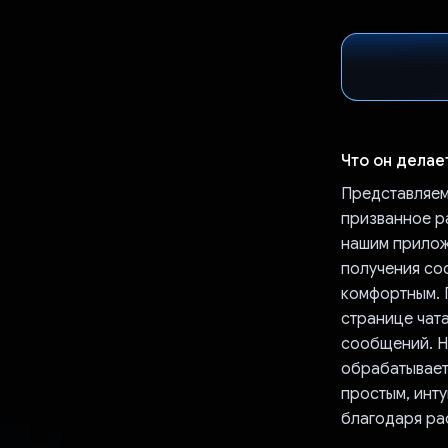
Что он делае
Представляем
призванное р
нашим прилож
получения со
комфортным. 
странице чата
сообщений. Не
обрабатывает
простым, инт
благодаря ра