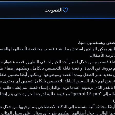
التصويت
تم التصويت.
قصص ويستفيدون منها.
Nur هو تطبيق يمكن للوالدَين استخدامه لإنشاء قصص مخصّصة لأطفالهما وال
ربية الأطفال.
إنشاء قصصهم من خلال اختيار أحد الخيارات في التطبيق: قصة عشوائية
ّم دروسًا في الحياة أو قصة قابلة للتخصيص بالكامل. ويمكنهم إضفاء
تحديد عمر الطفل ومدة القصة وموضوعها. ويمكنهم أيضًا تضمين طف
. يتيح لهم خيار القصص القابلة للتخصيص بالكامل تضمين أي محتوى ير
القدر الذي يريدونه. عندما يريد الوالدان إنشاء قصة، يتم إنشاء طلب م
التطبيق ويتم إرساله إلى "gemini-1.5-pro" مع قيمة عالية لدرجة الحرارة حت
.
وفّر NurtureAI أيضًا محادثة آلية مستندة إلى الذكاء الاصطناعي يتم توجيهها من خل
ها الوالدان حول أطفالهما. يمكنهم طرح أي سؤال، على سبيل المثال، 