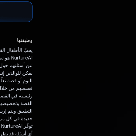
وظيفتها
يحبّ الأطفال ال
tureAI
عن أسئلتهم حول ت
يمكن للوالدَين 
النوم أو قصة تعل
قصصهم من خلال 
رئيسية في القصة
القصة وتخصيصها ب
جديدة في كل مرة
ت
أي أسئلة قد يطرح