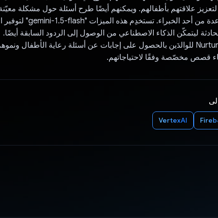
زيز علاقتهم بأطفالهم. ويمكنهم أيضًا طرح أسئلة حول مشكلة معيّنة 
قبل طلب المساعدة من أحد الخبراء. تستخدِم 
حادثة ليتمكّن الذكاء الاصطناعي من الوصول إلى الردود السابقة أيضًا.
تسمح منصة NurtureAI للوالدَين بالحصول على إجابات عن أسئلة رعاية الأطفال ون
اء قصص مخصّصة وفقًا لاحتياجاتهم.
إلى
VertexAI
Fire