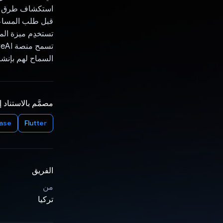
استكشاف طرق لتع
تستخدِم ميزة الم
السماح لهم بإنش
مصمَّم بالاستناد 
base
Flutter
الفريق
من
تركيا