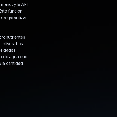
 mano, y la API
Esta función
o, a garantizar
cronutrientes
bjetivos. Los
esidades
mo de agua que
 la cantidad