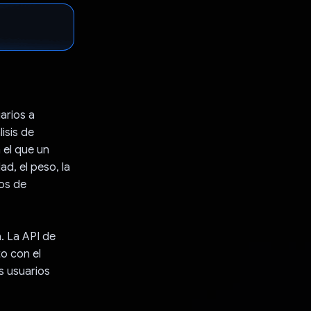
arios a
isis de
 el que un
ad, el peso, la
tos de
. La API de
to con el
s usuarios