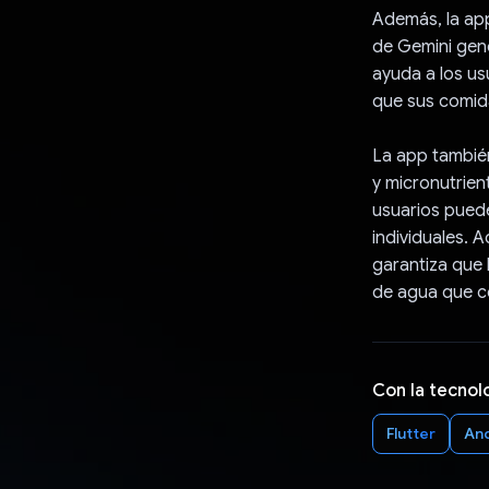
Además, la app
de Gemini gene
ayuda a los us
que sus comida
La app tambié
y micronutrien
usuarios puede
individuales. 
garantiza que 
de agua que c
Con la tecnol
Flutter
An