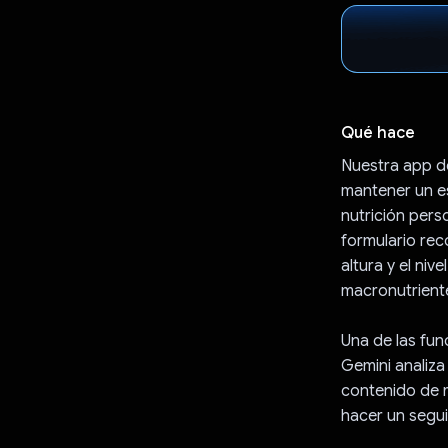
Qué hace
Nuestra app de
mantener un es
nutrición pers
formulario reco
altura y el niv
macronutriente
Una de las fu
Gemini analiza 
contenido de m
hacer un segui