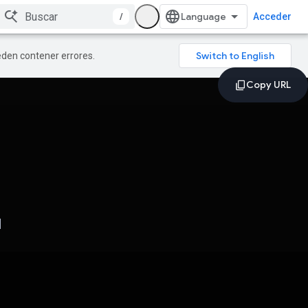
/
Acceder
ueden contener errores.
d